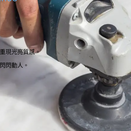
重現光亮質感。
閃閃動人。