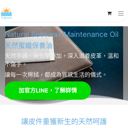
Natural Beeswax Maintenance Oil
天然蜜蠟
保養油
天然手調，無化學添加，深入滋養皮革，溫和
不傷手。
讓每一次擦拭，都成為質感生活的儀式。
加官方LINE，了解詳情
讓皮件重獲新生的天然呵護