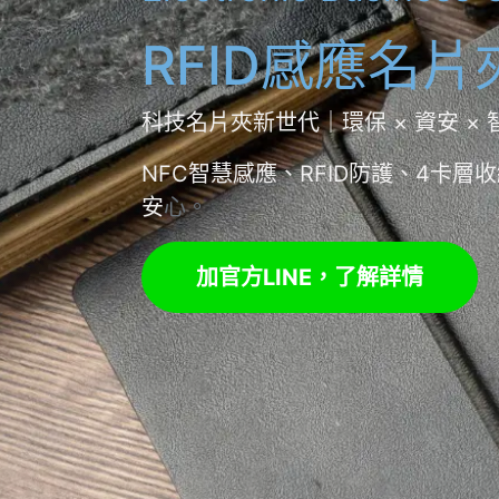
RFID感應名片
科技名片夾新世代｜環保 × 資安 ×
NFC智慧感應、RFID防護、4卡
安
心。
加官方LINE，了解詳情