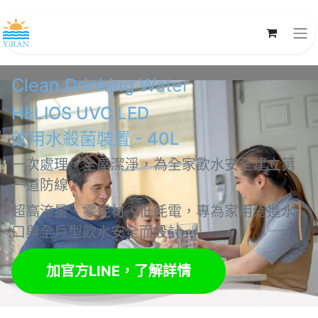
Clean Drinking Water
HELIOS UVC LED
飲用水殺菌裝置 - 40L
一次處理，全屋潔淨，為全家飲水安全建立第
一道防線。
超高流量、零耗材、低耗電，專為家用總進水
口與全戶型飲水安全而設計。
加官方LINE，了解詳情