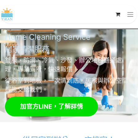
Home Cleaning Service
居家清潔
服務
鍍膜、防滑、冷氣、沙發、辦公地毯通通處
理，專業到府，快速報價！
從浴室到地板，一次清到底，居家與辦公空間
都能交給我們。
加官方LINE，了解詳情