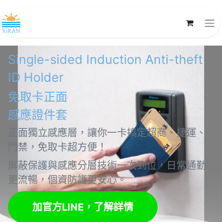
Single-sided Induction Anti-theft
ID Holder
免取卡正面
感應證件套
正面獨立感應層，讓你一卡搞定超商、捷運、
門禁，免取卡超方便！
屏蔽保護與感應分層技術一次到位，日常通勤
更流暢，個資防護更安心。
加官方LINE，了解詳情