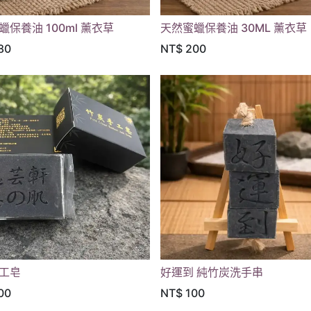
蠟保養油 100ml 薰衣草
天然蜜蠟保養油 30ML 薰衣草
80
NT$
200
工皂
好運到 純竹炭洗手串
00
NT$
100