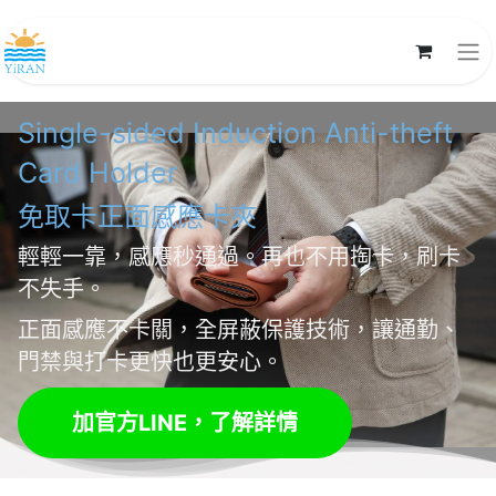
Single-sided Induction Anti-theft
Card Holder
免取卡正面
感應卡夾
輕輕一靠，感應秒通過。再也不用掏卡，刷卡
不失手。
正面感應不卡關，全屏蔽保護技術，讓通勤、
門禁與打卡更快也更安心。
加官方LINE，了解詳情